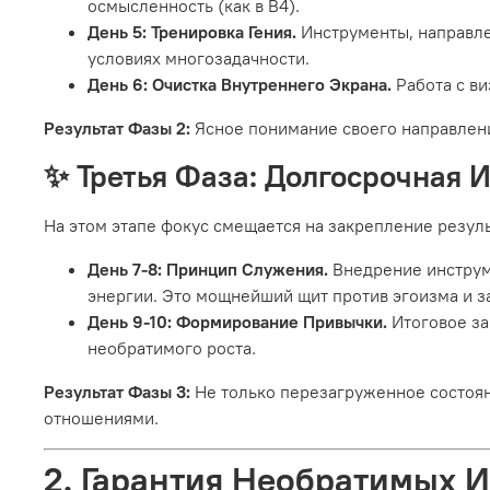
осмысленность (как в В4).
День 5: Тренировка Гения.
Инструменты, направле
условиях многозадачности.
День 6: Очистка Внутреннего Экрана.
Работа с в
Результат Фазы 2:
Ясное понимание своего направлен
✨ Третья Фаза: Долгосрочная И
На этом этапе фокус смещается на закрепление резул
День 7-8: Принцип Служения.
Внедрение инструме
энергии. Это мощнейший щит против эгоизма и з
День 9-10: Формирование Привычки.
Итоговое за
необратимого роста.
Результат Фазы 3:
Не только перезагруженное состоян
отношениями.
2. Гарантия Необратимых 