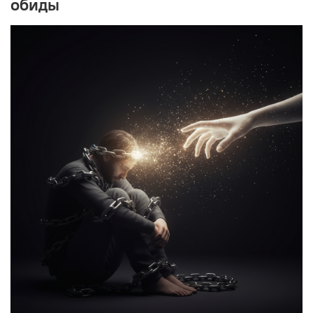
обиды