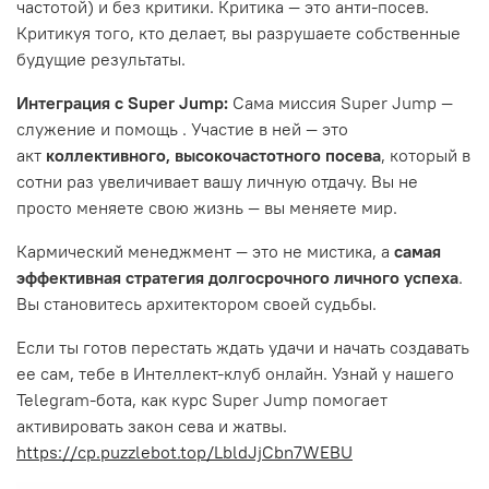
частотой) и без критики. Критика — это анти-посев.
Критикуя того, кто делает, вы разрушаете собственные
будущие результаты.
Интеграция с Super Jump:
Сама миссия Super Jump —
служение и помощь . Участие в ней — это
акт
коллективного, высокочастотного посева
, который в
сотни раз увеличивает вашу личную отдачу. Вы не
просто меняете свою жизнь — вы меняете мир.
Кармический менеджмент — это не мистика, а
самая
эффективная стратегия долгосрочного личного успеха
.
Вы становитесь архитектором своей судьбы.
Если ты готов перестать ждать удачи и начать создавать
ее сам, тебе в Интеллект-клуб онлайн. Узнай у нашего
Telegram-бота, как курс Super Jump помогает
активировать закон сева и жатвы.
https://cp.puzzlebot.top/LbldJjCbn7WEBU