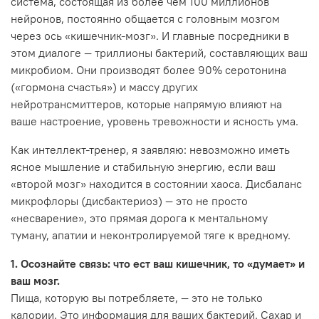
система, состоящая из более чем 100 миллионов
нейронов, постоянно общается с головным мозгом
через ось «кишечник-мозг». И главные посредники в
этом диалоге — триллионы бактерий, составляющих ваш
микробиом. Они производят более 90% серотонина
(«гормона счастья») и массу других
нейротрансмиттеров, которые напрямую влияют на
ваше настроение, уровень тревожности и ясность ума.
Как интеллект-тренер, я заявляю: невозможно иметь
ясное мышление и стабильную энергию, если ваш
«второй мозг» находится в состоянии хаоса. Дисбаланс
микрофлоры (дисбактериоз) — это не просто
«несварение», это прямая дорога к ментальному
туману, апатии и неконтролируемой тяге к вредному.
1. Осознайте связь: что ест ваш кишечник, то «думает» и
ваш мозг.
Пища, которую вы потребляете, — это не только
калории. Это информация для ваших бактерий. Сахар и