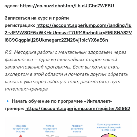
здесь:
https://cp.puzzlebot.top/LbldJjCbn7WEBU
Записаться на курс и пройти
регистрацию:
https://account.superjump.com/landing/1u
2rvfEVW8OE6xWKHeUmswzT7UfM8bzhnlikryEI6lSNA82V
i8C9CqgpIalj2SUkmegarc2ZN2Svj1bicYX6aE6n
P.S. Методика работы с ментальным здоровьем через
физиологию — одна из сильнейших сторон нашей
запатентованной программы. Если вы хотите стать
экспертом в этой области и помогать другим обретать
ясность ума через заботу о теле, рассмотрите путь
интеллект-тренера.
🔹 Начать обучение по программе «Интеллект-
тренер»:
https://account.superjump.com/register/81982