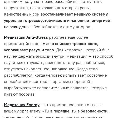
организм получает право расслабиться, отпустить
напряжение, начать заживлять старые раны.
Качественный сон
восстанавливает нервную систему,
укрепляет стрессоустойчивость и наполняет энергией
на весь день
— без таблеток и стимуляторов.
Медитация Anti-Stress
работает еще более
прямолинейно: она
мягко снимает тревожность,
успокаивает разум и тело
. Для человека, который был
научен держать эмоции внутри, медитация — это способ
научиться отпускать, позволять телу расслабляться,
отпускать накопленное напряжение. Когда тело
расслабляется, когда человек испытывает состояние
спокойствия и контроля, организм перестаёт
вырабатывать те воспалительные вещества, которые
питают псориаз.
Медитация Energy
— это прямое послание от вас к
вашему организму:
«Ты в порядке, ты в безопасности,
ты силён»
. Когда человек регулярно практикует эту