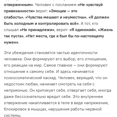
отверженным»
. Человек с посланием
«Не чувствуй
привязанности»
верит:
«Эмоции — это
слабость»
,
«Чувства мешают и неуместны»
,
«Я должен
быть холодным и контролировать всё»
. А тот, кто
слышал
«Не принадлежи»
, верит:
«Я одинокий»
,
«Жизнь
так пуста»
,
«Нет места, где я был бы по-настоящему
нужен»
.
Эти убеждения становятся частью идентичности
человека. Они формируют его выбор, его отношения,
его реакции на мир. Самое главное — они формируют
отношение к самому себе. И здесь начинается
психосоматический каскад. Человек, верящий, что он
недостоин любви, начинает смотреть на себя с
неприязнью. Он критикует себя, отвергает себя, иногда
даже бессознательно вредит себе. Это внутреннее
отвержение накапливается в теле в виде напряжения,
блокировок в мышцах, нарушения работы нервной
системы.