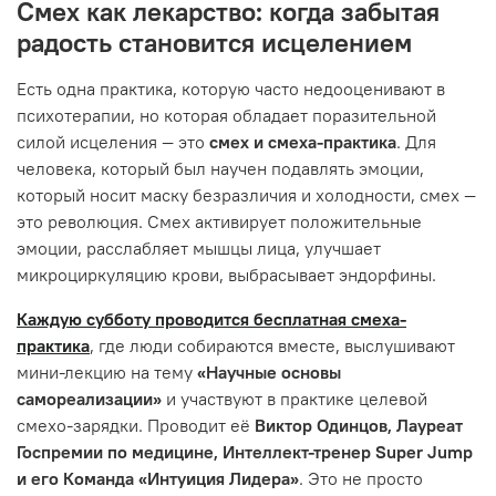
Смех как лекарство: когда забытая
радость становится исцелением
Есть одна практика, которую часто недооценивают в
психотерапии, но которая обладает поразительной
силой исцеления — это
смех и смеха-практика
. Для
человека, который был научен подавлять эмоции,
который носит маску безразличия и холодности, смех —
это революция. Смех активирует положительные
эмоции, расслабляет мышцы лица, улучшает
микроциркуляцию крови, выбрасывает эндорфины.
Каждую субботу проводится бесплатная смеха-
практика
, где люди собираются вместе, выслушивают
мини-лекцию на тему
«Научные основы
самореализации»
и участвуют в практике целевой
смехо-зарядки. Проводит её
Виктор Одинцов, Лауреат
Госпремии по медицине, Интеллект-тренер Super Jump
и его Команда «Интуиция Лидера»
. Это не просто