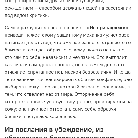
контролированием других, манипуляциями,
осуждением — способом держать людей на расстоянии
под видом критики.
Самое разрушительное послание —
«Не принадлежи»
—
приводит к жестокому защитному механизму: человек
начинает делать вид, что ему всё равно, отстраняется от
близости, создаёт образ того, кому ничего не нужно,
кто сам по себе, независим и неуязвим. Это выглядит
как сила и самодостаточность, но на самом деле это
отчаяние, спрятанное под маской безразличия. И когда
тело начинает сигнализировать об этом конфликте, оно
выбирает кожу — орган, который связан с границами, с
тем, что отделяет нас от мира. Отторжение себя,
которое человек чувствует внутренне, проецируется на
кожу: она начинает отторгать саму себя, образуя
бляшки, шелушась, воспаляясь.
Из послания в убеждение, из
убеждения в болезнь: механизм