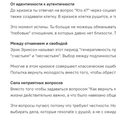
От идентичности к аутентичности
До кризиса ты отвечал на вопрос "Кто я?" через соци
также создавали клетку. В кризисе клетка рушится, и т
Это момент истины. Ты больше не можешь обманывать с
"любовью" отношения, в которых давно нет близости. Т
Между отчаянием и свободой
Эрик Эриксон называл этот период "генеративность п
"счастьем" и "несчастьем". Выбор между подлинност
Многие в этом кризисе совершают классические ошибки
Попытка вернуть молодость вместо того, чтобы обрест
Сила неприятных вопросов
Вместо того чтобы задаваться вопросом "Как вернуть м
жизни действительно важно, а что было навязано общ
Эти вопросы пугают, потому что требуют честности. Но
выбирать дела, которые resonate с душой, а не с ожид