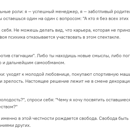
альные роли: я — успешный менеджер, я — заботливый родител
ы остаешься один на один с вопросом: "А кто я без всех этих
ебя. Не можешь делать вид, что карьера, которая не прино
воя психика отказывается участвовать в этом спектакле.
ротив стагнации". Либо ты находишь новые смыслы, либо п
ью и дальнейшим самообманом.
: уходят к молодой любовнице, покупают спортивную машину
и зрелость. Настоящее решение лежит не в смене декораций
олодость?", спроси себя: "Чему я хочу посвятить оставшиес
еством?"
 именно в этой честности рождается свобода. Свобода быть с
аниями других.