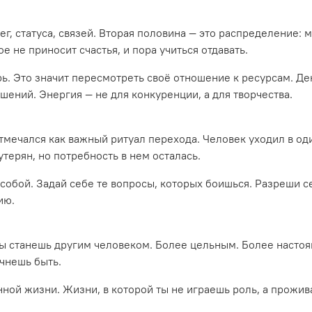
г, статуса, связей. Вторая половина — это распределение: м
 не приносит счастья, и пора учиться отдавать.
ырь. Это значит пересмотреть своё отношение к ресурсам. Де
шений. Энергия — не для конкуренции, а для творчества.
тмечался как важный ритуал перехода. Человек уходил в оди
терян, но потребность в нем осталась.
 собой. Задай себе те вопросы, которых боишься. Разреши с
ию.
 Ты станешь другим человеком. Более цельным. Более наст
чнешь быть.
инной жизни. Жизни, в которой ты не играешь роль, а прожи