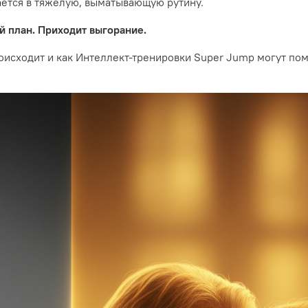
ается в тяжелую, выматывающую рутину.
й план. Приходит выгорание.
оисходит и как Интеллект-тренировки Super Jump могут пом