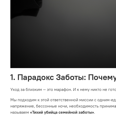
1. Парадокс Заботы: Поче
Уход за близким — это марафон. И к нему никто не гото
Мы подходим к этой ответственной миссии с одним-е
напряжение, бессонные ночи, необходимость принимат
называем
«Тихий убийца семейной заботы»
.