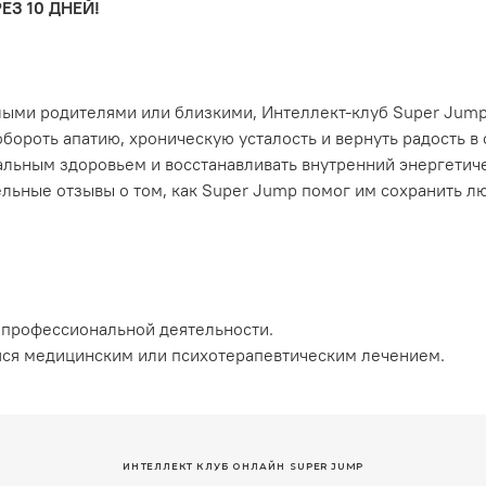
ЕЗ 10 ДНЕЙ!
илыми родителями или близкими, Интеллект-клуб Super Jum
бороть апатию, хроническую усталость и вернуть радость в
тальным здоровьем и восстанавливать внутренний энергетич
ельные отзывы о том, как Super Jump помог им сохранить л
 профессиональной деятельности.
яся медицинским или психотерапевтическим лечением.
ИНТЕЛЛЕКТ КЛУБ ОНЛАЙН SUPER JUMP