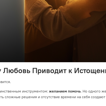
му Любовь Приводит к Истоще
вится.
динственным инструментом:
желанием помочь
. Но одного ж
ь сложные решения и отсутствие времени на себя создают