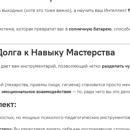
а выходных (хотя это тоже важно), а научить ваш Интеллект
стема, которая превратит вас в
солнечную батарею
, способ
 Долга к Навыку Мастерства
 дает вам инструментарий, позволяющий четко
разделить чу
ей (лекарства, приемы пищи, гигиена) становится просто м
е эмоциональное взаимодействие
— то, ради чего вы это дел
ект:
ростых, но мощных психолого-педагогических инструментов.
стер»:
Вы перестаете видеть себя как пострадавшую сторон