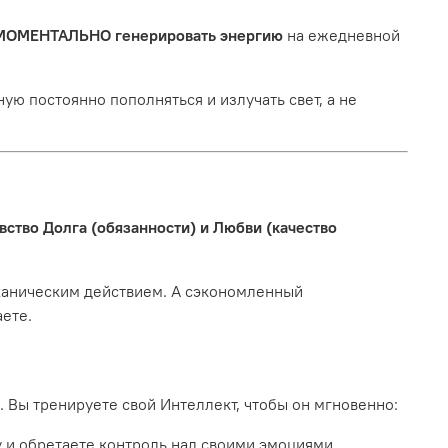
МОМЕНТАЛЬНО генерировать энергию
на ежедневной
ную постоянно пополняться и излучать свет, а не
вство Долга (обязанности) и Любви (качество
еханическим действием. А сэкономленный
аете.
 Вы тренируете свой Интеллект, чтобы он мгновенно:
у и обретаете контроль над своими эмоциями.