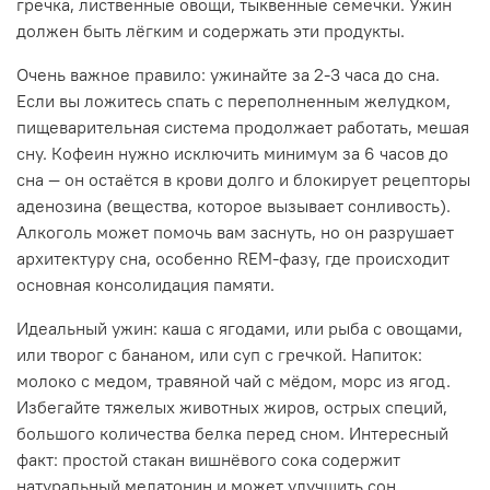
гречка, лиственные овощи, тыквенные семечки. Ужин
должен быть лёгким и содержать эти продукты.
Очень важное правило: ужинайте за 2-3 часа до сна.
Если вы ложитесь спать с переполненным желудком,
пищеварительная система продолжает работать, мешая
сну. Кофеин нужно исключить минимум за 6 часов до
сна — он остаётся в крови долго и блокирует рецепторы
аденозина (вещества, которое вызывает сонливость).
Алкоголь может помочь вам заснуть, но он разрушает
архитектуру сна, особенно REM-фазу, где происходит
основная консолидация памяти.
Идеальный ужин: каша с ягодами, или рыба с овощами,
или творог с бананом, или суп с гречкой. Напиток:
молоко с медом, травяной чай с мёдом, морс из ягод.
Избегайте тяжелых животных жиров, острых специй,
большого количества белка перед сном. Интересный
факт: простой стакан вишнёвого сока содержит
натуральный мелатонин и может улучшить сон.